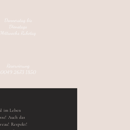
Donnerstag bis
Dienstags
Mittwochs Ruhetag
Reservierung
0049 2673 1850
al im Leben
sse! Auch das
veau! Respekt!