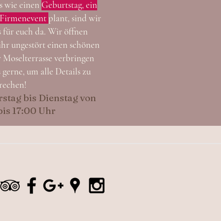
s wie einen
Geburtstag, ein
n Firmenevent
plant, sind wir
s für euch da. Wir öffnen
 ihr ungestört einen schönen
 Moselterrasse verbringen
 gerne, um alle Details zu
rechen!
stag bis Dienstag von
bis 17:00 Uhr