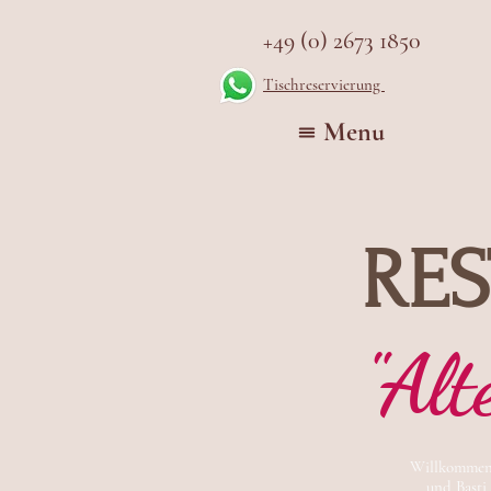
+49 (0) 2673 1850
Tischreservierung
Menu
RE
"Alt
Willkommen 
und Basti