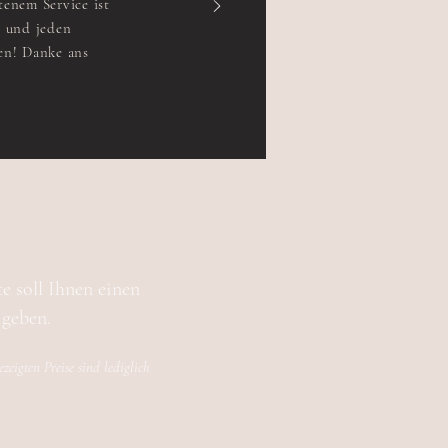
tenem Service ist
n und jeden
hen! Danke ans
e soll Ihnen einen
t geben.
zeigten Preise sind lediglich