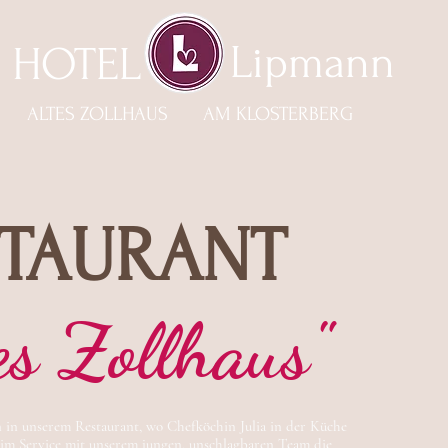
Lipmann
HOTEL
ALTES ZOLLHAUS AM KLOSTERBERG
STAURANT
es Zollhaus"
in unserem Restaurant, wo Chefköchin Julia in der Küche
 im Service mit unserem jungen, unschlagbaren Team die