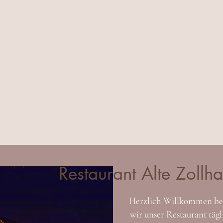
Restaurant Alte Zollha
Herzlich Willkommen bei
wir unser Restaurant tägl