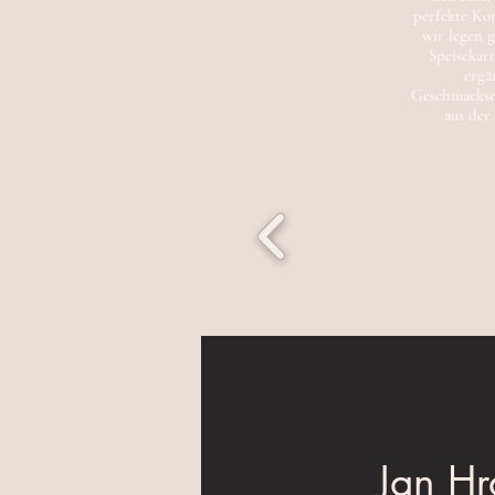
perfekte Kom
wir legen 
Speisekart
ergä
Geschmackser
aus der
Jan Hr