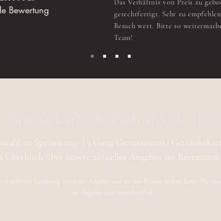
Das Verhältnis von Preis zu gebo
e Bewertung
gerechtfertigt. Sehr zu empfehle
Besuch wert. Bitte so weitermac
Team!
Speisekarte & Getränkekarte​
swahl an Speisekarte | 3 Gang Genussmenü | Getränkekart
n Überblick über unsere aktuelles Angebot im Restauran
 sich jederzeit kurzfristig etwas am Angebot und an den Preisen ändern kann. Die ange
ein Angebot und unverbindlich.