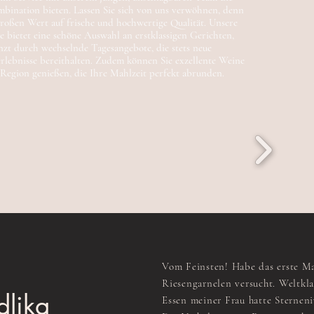
bination bieten. Lassen Sie sich von uns verwöhnen, denn
großen Wert auf frische und hochwertige Qualität. Unsere
e bietet eine schöne Auswahl an erstklassigen Gerichten,
nzt durch wechselnde Tagesangebote, die stets neue
lebnisse bereithalten. Zudem können Sie exzellente Weine
 Region genießen, die Ihre Mahlzeit perfekt abrunden.
Vom Feinsten! Habe das erste M
Riesengarnelen versucht. Weltkla
dlika
Essen meiner Frau hatte Sterneni