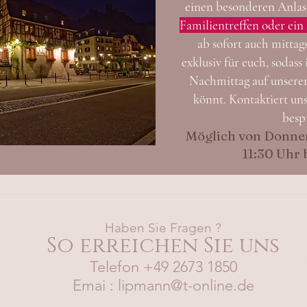
einen besonderen Anlas
Familientreffen oder ei
ab sofort auch mittag
exklusiv für euch, sodass
Nachmittag auf unserer
könnt. Kontaktiert uns
besp
Möglich von Donner
11:30 Uhr 
Haben Sie Fragen ?
So erreichen Sie uns
Telefon +49 2673 1850
Emai : lipmann@t-online.de