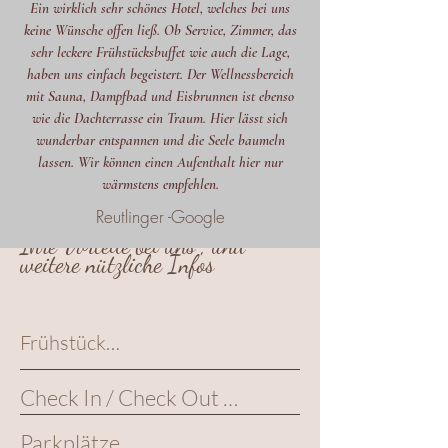
Ein wirklich sehr schönes Hotel, welches bei uns
keine Wünsche offen ließ. Ob Service, Zimmer, das
sehr leckere Frühstücksbuffet wie auch die Lage,
haben uns einfach begeistert. Der Wellnessbereich
mit Sauna, Dampfbad und Eisbrunnen ist ebenso
wie die Dachterrasse ein Traum. Hier lässt sich
wunderbar entspannen und die Seele baumeln
lassen. Wir können einen Aufenthalt hier nur
wärmstens empfehlen.
Reutlinger -Google
Ihre Vorteile bei uns , und
weitere nützliche Infos
Frühstück

Unsere Frühstückzeiten sind 
Check In / Check Out 

täglich von 8:00 bis 10:30 
Check In ist ab 15 Uhr bis 
Uhr. 

Parkplätze