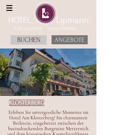
Lipmann
HOTEL
ALTES ZOLLHAUS AM KLOSTERBERG
BUCHEN
ANGEBOTE
KLOSTERBERG
Erleben Sie unvergessliche Momente im
Hotel Am Klosterberg! Im charmanten
Beilstein, eingebettet zwischen der
beeindruckenden Burgruine Metternich
und dem historischen Karmelitenkloster,