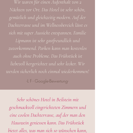
Wir waren für einen Aufenthalt von 2
Nächten vor Ort. Das Hotel ist sehr schön,
gemütlich und gleichzeitig modern. Auf der
Dachterrasse und im Wellnessbereich lässt es
sich mit super Aussicht entspannen. Familie
Lipmann ist sehr gastfreundlich und
zuvorkommend. Parken kann man kostenlos
auch ohne Probleme. Das Frühstück ist
liebevoll hergerichtet und sehr lecker. Wir
werden sicherlich noch einmal wiederkommen!
-L F - Google-Bewertung-
Sehr schönes Hotel in Beilstein mit
geschmackvoll eingerichteten Zimmern und
eine coolen Dachterrasse, auf der man den
Hauswein geniessen kann. Das Frühstück
bietet alles, was man sich so wünschen kann,