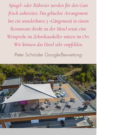
Spiegel- oder Rühreier werden für den Gast
frisch zubereitet. Das gebuchte Arrangement
bot ein wunderbares 3 -Gängemenü in einem
Restaurant direkt an der Mosel sowie eine
Weinprobe im Zehnthauskeller mitten im Ort.
Wir können das Hotel sehr empfehlen.
-Peter Schröder Google-Bewertung-